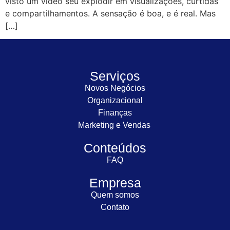
visto um vídeo seu explodir em visualizações, curtidas
e compartilhamentos. A sensação é boa, e é real. Mas
[…]
Serviços
Novos Negócios
Organizacional
Finanças
Marketing e Vendas
Conteúdos
FAQ
Empresa
Quem somos
Contato