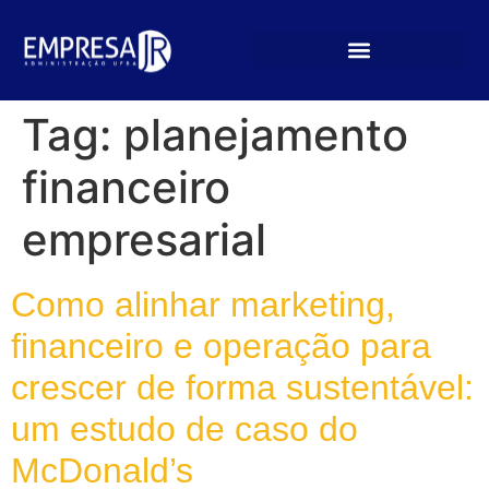
Tag:
planejamento
financeiro
empresarial
Como alinhar marketing,
financeiro e operação para
crescer de forma sustentável:
um estudo de caso do
McDonald’s