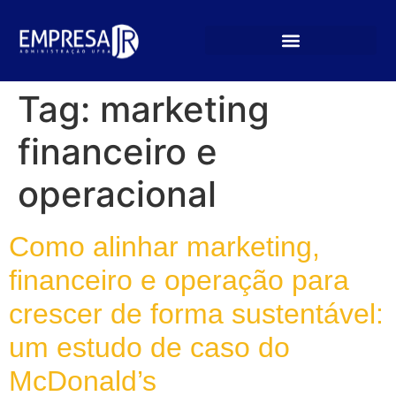
Tag:
marketing
financeiro e
operacional
Como alinhar marketing,
financeiro e operação para
crescer de forma sustentável:
um estudo de caso do
McDonald’s