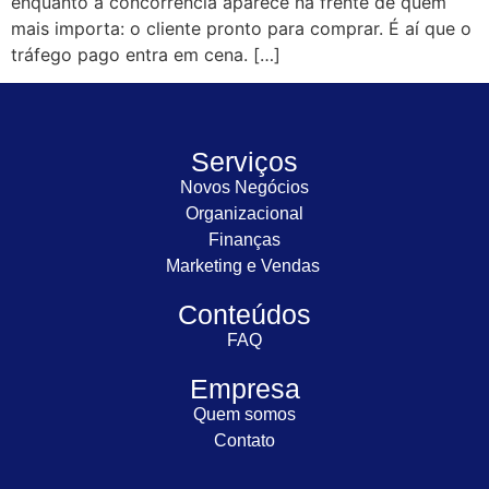
enquanto a concorrência aparece na frente de quem
mais importa: o cliente pronto para comprar. É aí que o
tráfego pago entra em cena. […]
Serviços
Novos Negócios
Organizacional
Finanças
Marketing e Vendas
Conteúdos
FAQ
Empresa
Quem somos
Contato