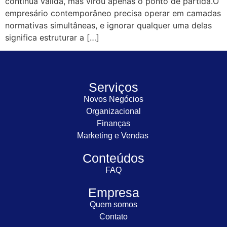
continua válida, mas virou apenas o ponto de partida.O
empresário contemporâneo precisa operar em camadas
normativas simultâneas, e ignorar qualquer uma delas
significa estruturar a […]
Serviços
Novos Negócios
Organizacional
Finanças
Marketing e Vendas
Conteúdos
FAQ
Empresa
Quem somos
Contato