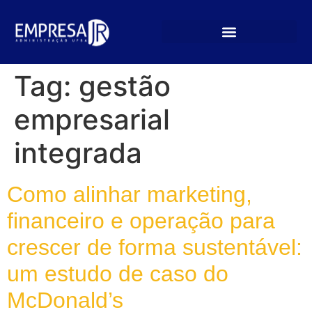
Tag:
gestão
empresarial
integrada
Como alinhar marketing,
financeiro e operação para
crescer de forma sustentável:
um estudo de caso do
McDonald’s